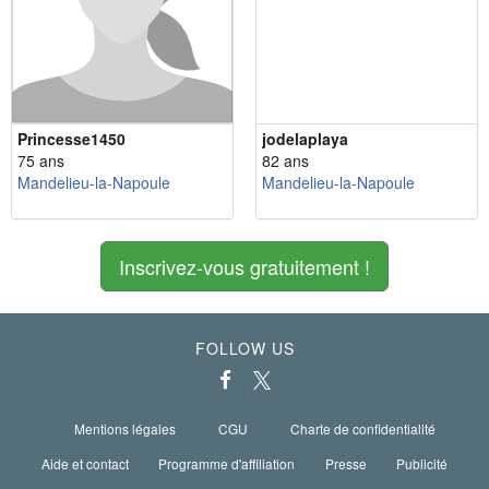
Princesse1450
jodelaplaya
75 ans
82 ans
Mandelieu-la-Napoule
Mandelieu-la-Napoule
Inscrivez-vous gratuitement !
FOLLOW US
Mentions légales
CGU
Charte de confidentialité
Aide et contact
Programme d'affiliation
Presse
Publicité