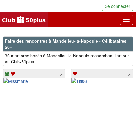
Se connecter
Togg
navig
Faire des rencontres à Mandelieu-la-Napoule - Célibataires
50+
36 membres basés á Mandelieu-la-Napoule recherchent l'amour
au Club-50plus.