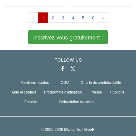
«
1
2
3
4
5
6
»
Inscrivez-vous gratuitement !
FOLLOW US
Mentions légales
CGU
Charte de confidentialité
Aide et contact
Programme d'affiliation
Presse
Publicité
Emplois
Rétractation du contrat
© 2005-2026 50plus-Treff GmbH