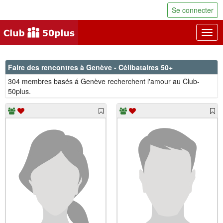
Se connecter
Togg
navig
Faire des rencontres à Genève - Célibataires 50+
304 membres basés á Genève recherchent l'amour au Club-
50plus.