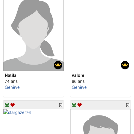
Natila
valore
74 ans
66 ans
Genève
Genève