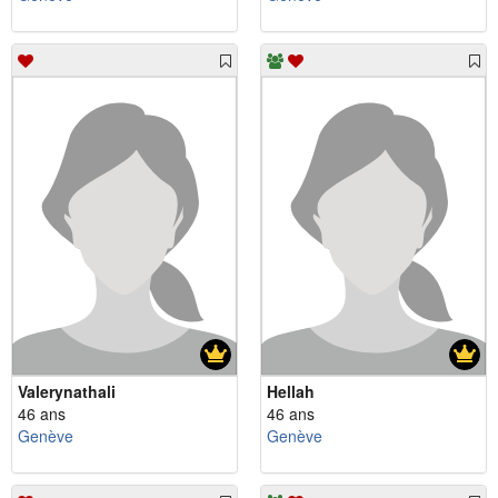
Valerynathali
Hellah
46 ans
46 ans
Genève
Genève