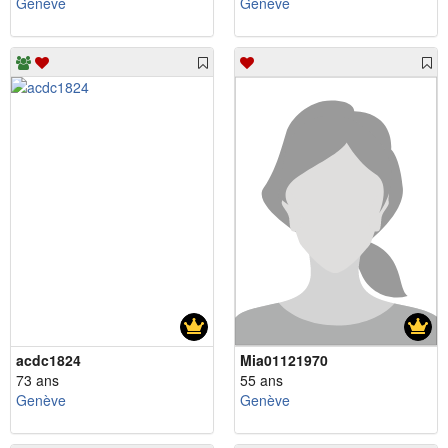
Genève
Genève
acdc1824
Mia01121970
73 ans
55 ans
Genève
Genève