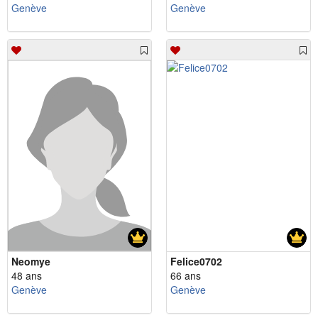
Genève
Genève
Neomye
Felice0702
48 ans
66 ans
Genève
Genève