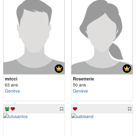
mricci
Rosetterie
63 ans
50 ans
Genève
Genève