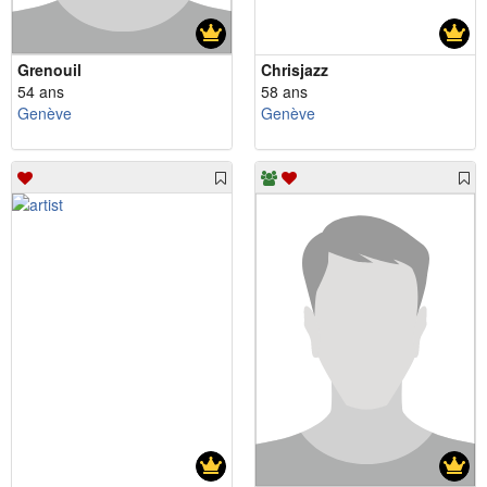
Grenouil
Chrisjazz
54 ans
58 ans
Genève
Genève