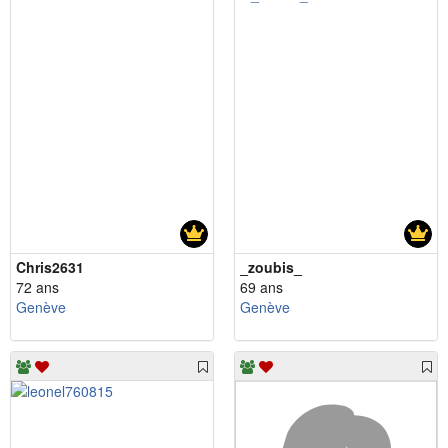
Chris2631
_zoubis_
72 ans
69 ans
Genève
Genève