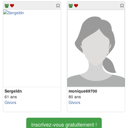
Sergeldn
monique69700
61 ans
80 ans
Givors
Givors
Inscrivez-vous gratuitement !