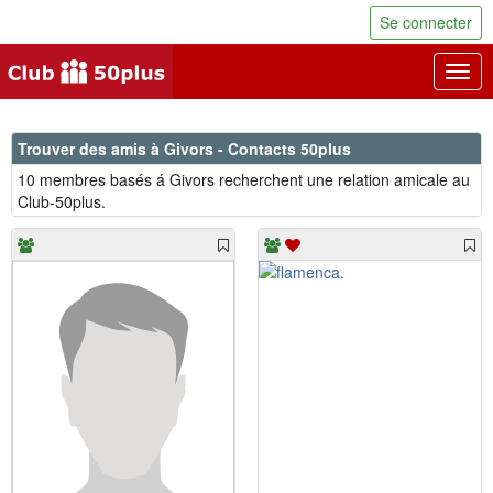
Se connecter
Togg
navig
Trouver des amis à Givors - Contacts 50plus
10 membres basés á Givors recherchent une relation amicale au
Club-50plus.