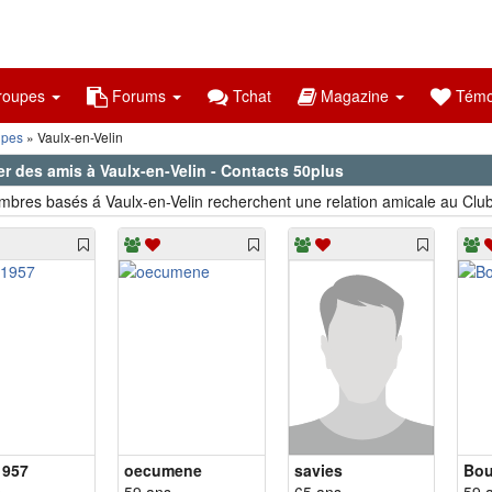
oupes
Forums
Tchat
Magazine
Témo
lpes
Vaulx-en-Velin
r des amis à Vaulx-en-Velin - Contacts 50plus
bres basés á Vaulx-en-Velin recherchent une relation amicale au Clu
1957
oecumene
savies
Bou