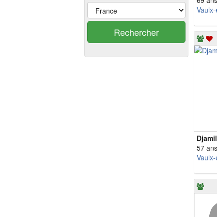
69 an
Vaulx-
Rechercher
Djami
57 an
Vaulx-