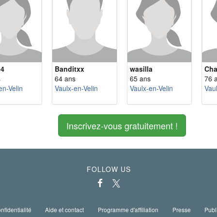
04
Banditxx
wasilla
Cha
s
64 ans
65 ans
76 
en-Velin
Vaulx-en-Velin
Vaulx-en-Velin
Vaul
Inscrivez-vous gratuitement !
FOLLOW US
nfidentialité
Aide et contact
Programme d'affiliation
Presse
Publ