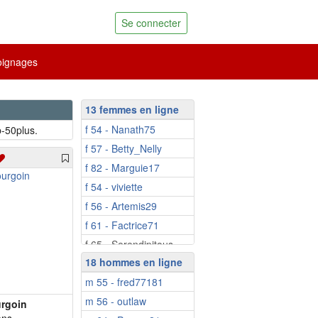
Se connecter
ignages
13 femmes en ligne
f 54 - Nanath75
b-50plus.
f 57 - Betty_Nelly
f 82 - Marguie17
f 54 - viviette
f 56 - Artemis29
f 61 - Factrice71
f 65 - Serendipitous
18 hommes en ligne
f 67 - kokeshis
m 55 - fred77181
f 71 - Marie1810
m 56 - outlaw
f 72 - tina89
rgoin