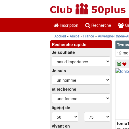
Inscription
Recherche
Gr
Accueil
Amitié
France
Auvergne-Rhône-A
Recherche rapide
Trouve
Je souhaite
12 mem
Je suis
et recherche
âgé(e) de
tonio
vivant en