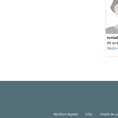
tonia
68 an
Vaulx-
Mentions légales
CGU
Charte de co