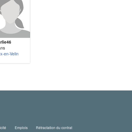
rlie46
ans
x-en-Velin
icité
Emplois
Rétractation du contrat