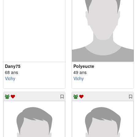
Dany75
Polyeucte
68 ans
49 ans
Vichy
Vichy