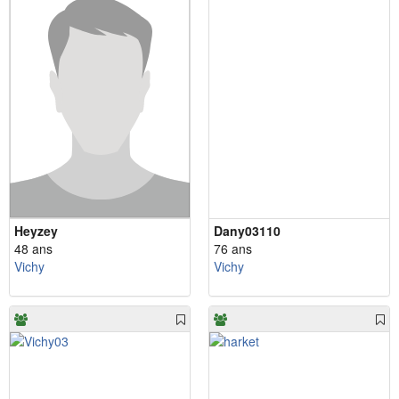
Heyzey
Dany03110
48 ans
76 ans
Vichy
Vichy