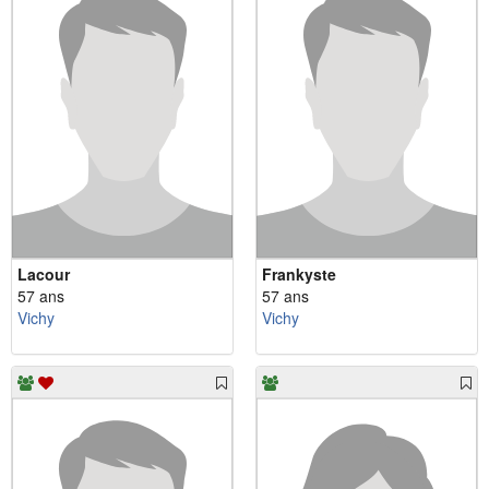
Lacour
Frankyste
57 ans
57 ans
Vichy
Vichy