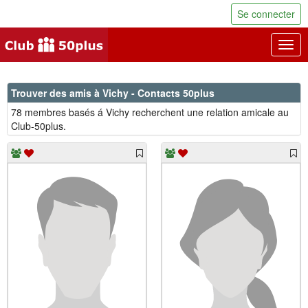
Se connecter
Togg
navig
Trouver des amis à Vichy - Contacts 50plus
78 membres basés á Vichy recherchent une relation amicale au
Club-50plus.