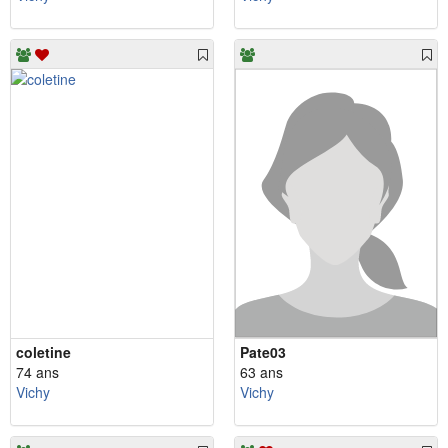
coletine
Pate03
74 ans
63 ans
Vichy
Vichy