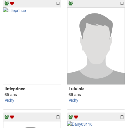
littleprince
Lululola
65 ans
69 ans
Vichy
Vichy