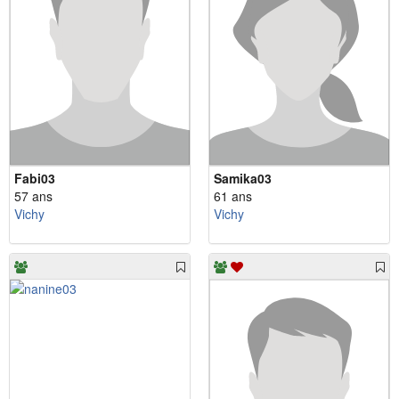
Fabi03
Samika03
57 ans
61 ans
Vichy
Vichy