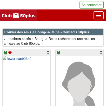
Se connecter
Togg
navig
Trouver des amis à Bourg-la-Reine - Contacts 50plus
7 membres basés á Bourg-la-Reine recherchent une relation
amicale au Club-50plus.