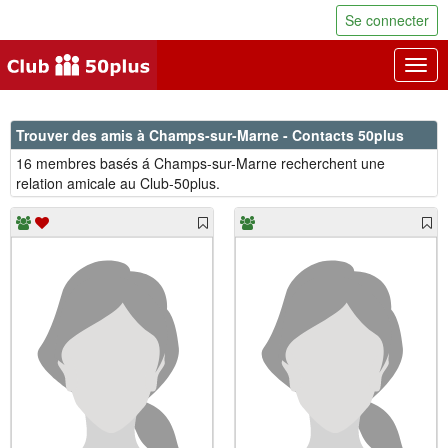
Se connecter
Togg
navig
Trouver des amis à Champs-sur-Marne - Contacts 50plus
16 membres basés á Champs-sur-Marne recherchent une
relation amicale au Club-50plus.