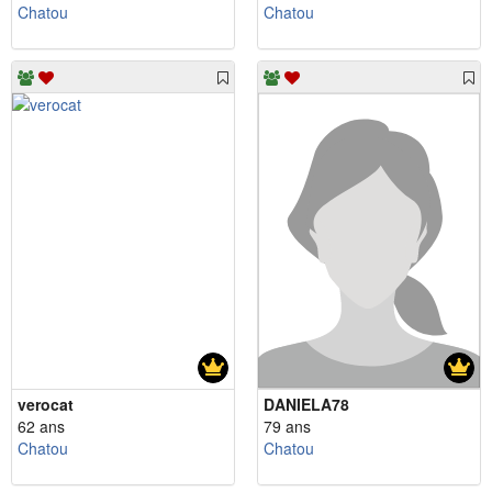
Chatou
Chatou
verocat
DANIELA78
62 ans
79 ans
Chatou
Chatou