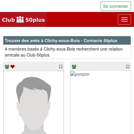
Se connecter
Togg
navig
Trouver des amis à Clichy-sous-Bois - Contacts 50plus
4 membres basés á Clichy-sous-Bois recherchent une relation
amicale au Club-50plus.