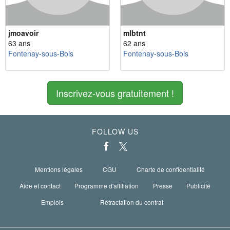
jmoavoir
mlbtnt
63 ans
62 ans
Fontenay-sous-Bois
Fontenay-sous-Bois
Inscrivez-vous gratuitement !
FOLLOW US
Mentions légales
CGU
Charte de confidentialité
Aide et contact
Programme d'affiliation
Presse
Publicité
Emplois
Rétractation du contrat