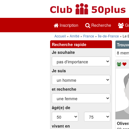
Inscription
Recherche
Gr
Accueil
Amitié
France
Île-de-France
Le B
Recherche rapide
Trouv
Je souhaite
8 memb
Je suis
et recherche
âgé(e) de
Oliver
vivant en