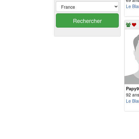
69 an
Le Bla
Rechercher
Papy9
92 an
Le Bla