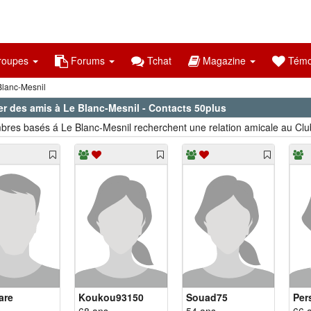
oupes
Forums
Tchat
Magazine
Témo
lanc-Mesnil
er des amis à Le Blanc-Mesnil - Contacts 50plus
res basés á Le Blanc-Mesnil recherchent une relation amicale au Clu
are
Koukou93150
Souad75
Per