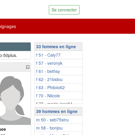
Se connecter
ignages
33 femmes en ligne
f 51 - Caly77
b-50plus.
f 57 - veronyk
f 61 - bethsy
f 62 - 21bidou
f 63 - Philolo62
f 70 - Niicole
f 73 - marie-jose84
39 hommes en ligne
f 75 - Jeannempor...
m 50 - seb75stru
f 52 - Alicia74
m 58 - bonjou
f 56 - kinou42
see