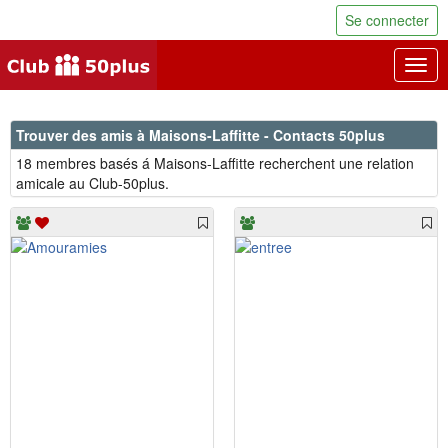
Se connecter
Togg
navig
Trouver des amis à Maisons-Laffitte - Contacts 50plus
18 membres basés á Maisons-Laffitte recherchent une relation
amicale au Club-50plus.