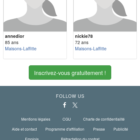
annedior
nickie78
85 ans
72 ans
Maisons-Laffitte
Maisons-Laffitte
Inscrivez-vous gratuitement !
FOLLOW US
Mentions légales
CGU
Charte de confidentialité
Aide et contact
Programme d'affiliation
Presse
Publicité
Emplois
Rétractation du contrat