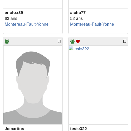
ericfox89
aicha77
63 ans
52 ans
Montereau-Fault-Yonne
Montereau-Fault-Yonne
Jcmartins
tesie322