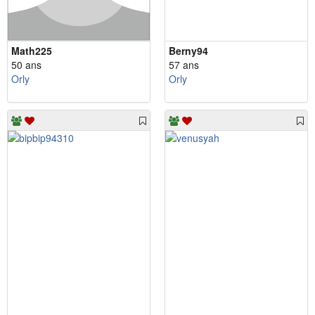
Math225
Berny94
50 ans
57 ans
Orly
Orly