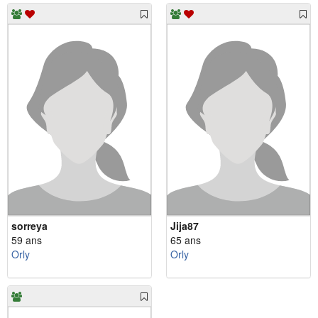
sorreya
Jija87
59 ans
65 ans
Orly
Orly