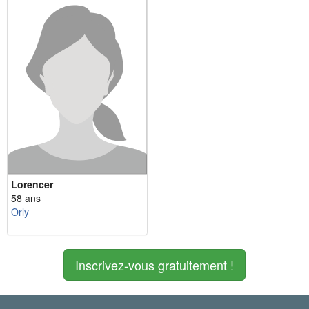
Lorencer
58 ans
Orly
Inscrivez-vous gratuitement !