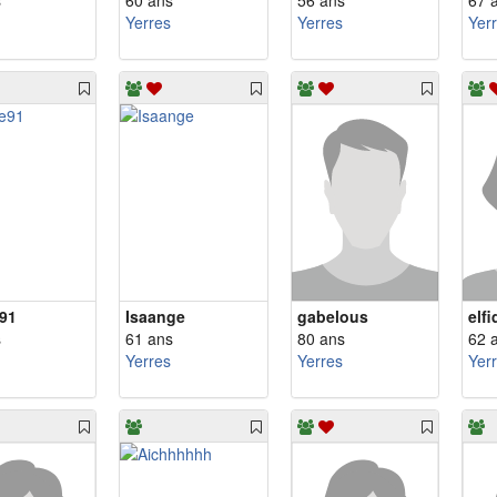
s
60 ans
56 ans
67 
Yerres
Yerres
Yer
e91
Isaange
gabelous
elf
s
61 ans
80 ans
62 
Yerres
Yerres
Yer