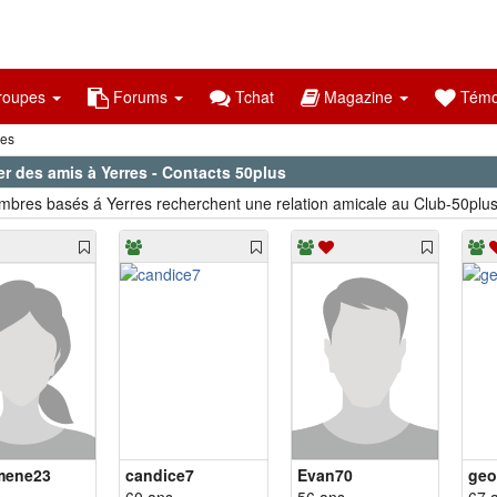
oupes
Forums
Tchat
Magazine
Témo
res
r des amis à Yerres - Contacts 50plus
bres basés á Yerres recherchent une relation amicale au Club-50plus
mene23
candice7
Evan70
geo