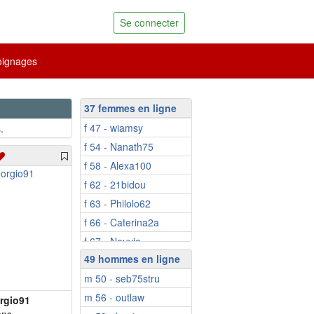
Se connecter
ignages
37 femmes en ligne
f 47 - wiamsy
.
f 54 - Nanath75
f 58 - Alexa100
f 62 - 21bidou
f 63 - Philolo62
f 66 - Caterina2a
f 67 - Neuvie
49 hommes en ligne
f 70 - Niicole
m 50 - seb75stru
f 73 - marie-jose84
m 56 - outlaw
f 74 - Chloecassis
rgio91