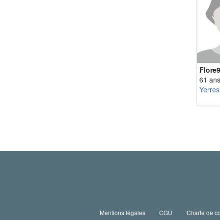
Flore
61 an
Yerres
Mentions légales
CGU
Charte de co