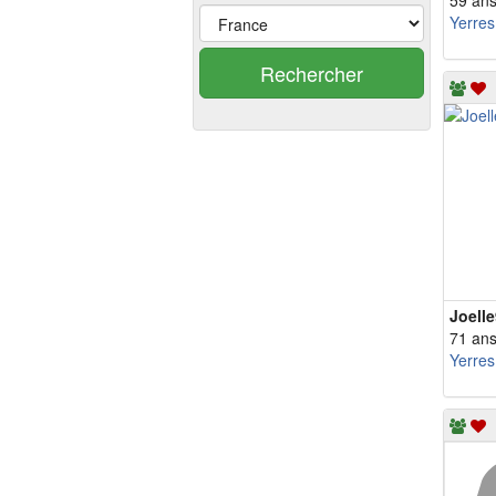
59 an
Yerres
Rechercher
Joell
71 an
Yerres