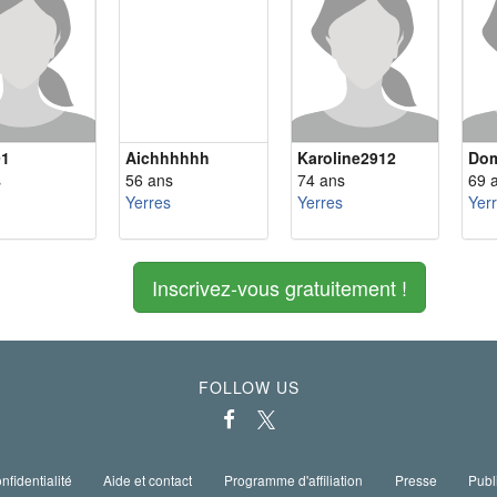
91
Aichhhhhh
Karoline2912
Do
s
56 ans
74 ans
69 
Yerres
Yerres
Yer
Inscrivez-vous gratuitement !
FOLLOW US
nfidentialité
Aide et contact
Programme d'affiliation
Presse
Publ