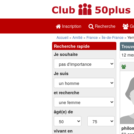
Inscription
Recherche
Gr
Accueil
Amitié
France
Île-de-France
Yer
Recherche rapide
Trouve
Je souhaite
12 mem
Je suis
et recherche
âgé(e) de
philo
vivant en