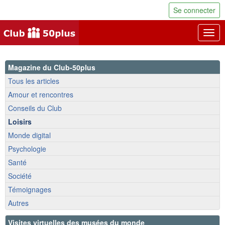
Se connecter
Togg
navig
Magazine du Club-50plus
Tous les articles
Amour et rencontres
Conseils du Club
Loisirs
Monde digital
Psychologie
Santé
Société
Témoignages
Autres
Visites virtuelles des musées du monde