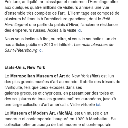
Peinture, antiquité, art classique et moderne : l’Hermitage offre
aux quelques quatre millions de visiteurs annuels une vue
d’ensemble très complète de l’art. L’Hermitage est composé de
plusieurs bâtiments à l’architecture grandiose, dont le
Petit
Hermitage
et une partie du palais d’Hiver, l'ancienne résidence
des empereurs russes. Accès à la visite
ici
.
Nous vous invitons à lire, ou relire, si vous le souhaitez, un de
nos articles publié en 2013 et intitulé :
Les nuits blanches de
Saint-Pétersbourg
ici
.
États-Unis, New York
Le
Metropolitan Museum of Art
de New York (
Met
) est l'un
des plus grands musées d'art au monde. Il abrite des trésors de
l'Antiquité, tels que ceux exposés dans ses
galeries grecques et chypriotes, en passant par des toiles et
des sculptures de tous les grands maîtres européens, jusqu'à
une large collection d'art américain. Visite virtuelle
ici
.
Le
Museum of Modern Art
, (
MoMA),
est un musée d'art
moderne et contemporain inauguré en 1929 à Manhattan. Sa
collection offre un aperçu de l'art moderne et contemporain,