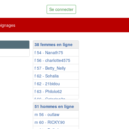
Se connecter
ignages
38 femmes en ligne
f 54 - Nanath75
f 56 - charlotte4575
f 57 - Betty_Nelly
f 62 - Sohalia
f 62 - 21bidou
f 63 - Philolo62
f 66 - Caterina2a
51 hommes en ligne
f 67 - Neuvie
m 56 - outlaw
f 70 - Niicole
m 60 - RICKY.90
f 73 - Augustine1