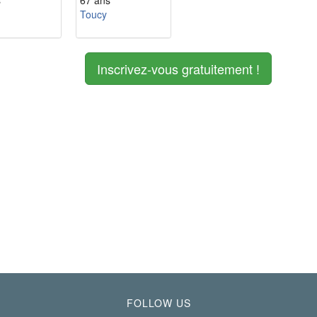
s
67 ans
Toucy
Inscrivez-vous gratuitement !
FOLLOW US