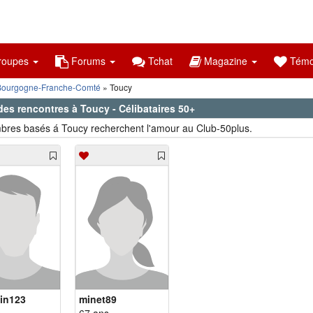
oupes
Forums
Tchat
Magazine
Témo
Bourgogne-Franche-Comté
Toucy
des rencontres à Toucy - Célibataires 50+
res basés á Toucy recherchent l'amour au Club-50plus.
in123
minet89