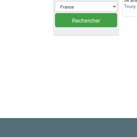
54 an
Toucy
Rechercher