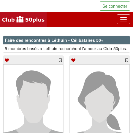
Se connecter
Togg
navig
Faire des rencontres à Léthuin - Célibataires 50+
5 membres basés á Léthuin recherchent l'amour au Club-50plus.