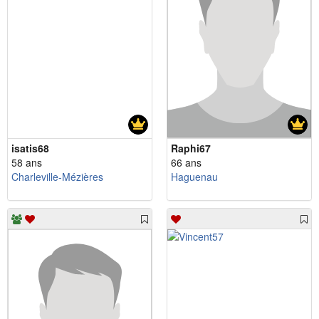
isatis68
Raphi67
58 ans
66 ans
Charleville-Mézières
Haguenau