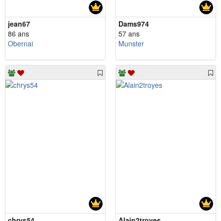
jean67
Dams974
86 ans
57 ans
Obernai
Munster
chrys54
Alain2troyes