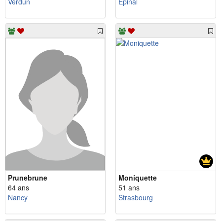
Verdun
Épinal
Prunebrune
Moniquette
64 ans
51 ans
Nancy
Strasbourg