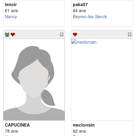
lenoir
paka57
61 ans
64 ans
Nancy
Beyren-lès-Sierck
CAPUCINEA
meclorrain
78 ans
62 ans