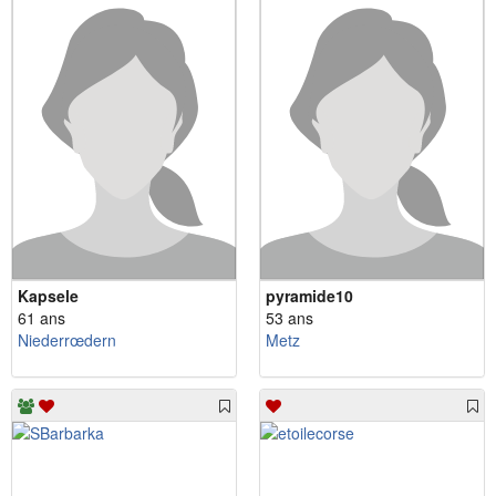
Kapsele
pyramide10
61 ans
53 ans
Niederrœdern
Metz