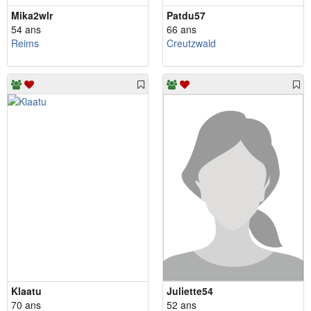
Mika2wlr
Patdu57
54 ans
66 ans
Reims
Creutzwald
Klaatu
Juliette54
70 ans
52 ans