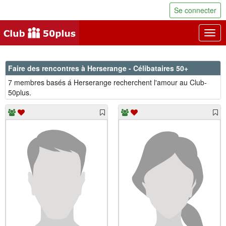
Se connecter
Togg
navig
Faire des rencontres à Herserange - Célibataires 50+
7 membres basés á Herserange recherchent l'amour au Club-
50plus.