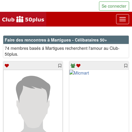
Se connecter
Togg
navig
Faire des rencontres à Martigues - Célibataires 50+
74 membres basés á Martigues recherchent l'amour au Club-
50plus.