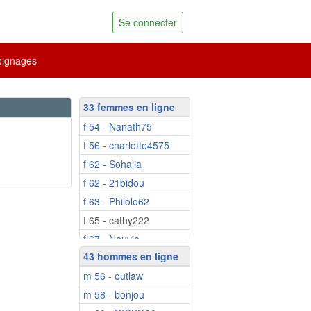
Se connecter
ignages
33 femmes en ligne
f 54 - Nanath75
f 56 - charlotte4575
f 62 - Sohalia
f 62 - 21bidou
f 63 - Philolo62
f 65 - cathy222
f 67 - Neuvie
43 hommes en ligne
f 69 - choupette56
m 56 - outlaw
f 70 - Habiba55
m 58 - bonjou
f 73 - Minouchka12