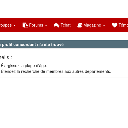
oupes
Forums
Tchat
Magazine
Témo
profil concordant n'a été trouvé
eils :
Élargissez la plage d'âge.
Étendez la recherche de membres aux autres départements.