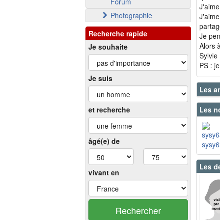
Forum
J'aime
Photographie
J'aime
partag
Recherche rapide
Je pens
Alors 
Je souhaite
Sylvie
PS : j
Je suis
Les a
et recherche
Les n
âgé(e) de
sysy6
Les d
vivant en
Rechercher