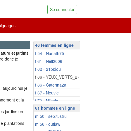
Se connecter
ignages
46 femmes en ligne
f 54 - Nanath75
re donc je
f 61 - Nell2006
f 62 - 21bidou
f 66 - YEUX_VERTS_27
f 66 - Caterina2a
i aujourd'hui je
f 67 - Neuvie
onnement et la
f 70 - Niicole
61 hommes en ligne
f 72 - Adela2R
es jardins en
m 50 - seb75stru
f 73 - Minouchka12
e plantations
m 56 - outlaw
f 75 - Jeannempor...