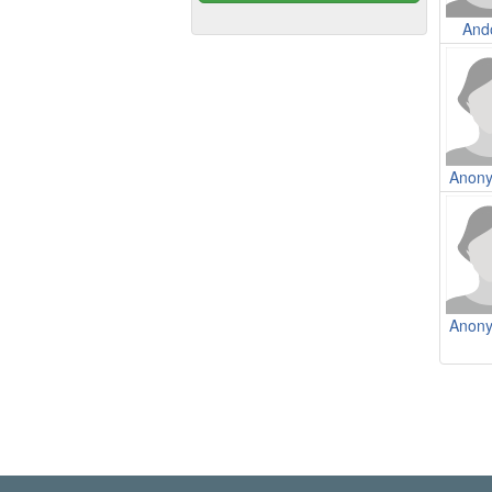
And
Anon
Anon