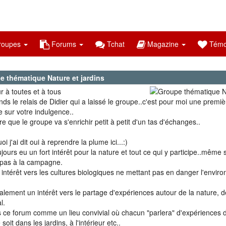
oupes
Forums
Tchat
Magazine
Témo
e thématique Nature et jardins
r à toutes et à tous
nds le relais de Didier qui a laissé le groupe..c'est pour moi une premiè
 sur votre indulgence..
re que le groupe va s'enrichir petit à petit d'un tas d'échanges..
i j'ai dit oui à reprendre la plume ici...:)
ujours eu un fort intérêt pour la nature et tout ce qui y participe..même s
 pas à la campagne.
n intérêt vers les cultures biologiques ne mettant pas en danger l'envir
.
galement un intérêt vers le partage d'expériences autour de la nature, d
l.
s ce forum comme un lieu convivial où chacun "parlera" d'expériences d
soit dans les jardins, à l'intérieur etc..