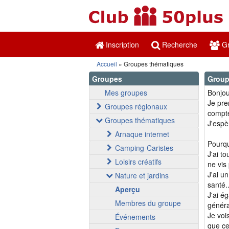
Inscription
Recherche
Gr
Accueil
Groupes thématiques
Groupes
Group
Mes groupes
Bonjou
Je pre
Groupes régionaux
compte
Groupes thématiques
J'espè
Arnaque internet
Pourquo
Camping-Caristes
J'ai to
Loisirs créatifs
ne vis
J'ai u
Nature et jardins
santé.
Aperçu
J'ai é
Membres du groupe
généra
Je voi
Événements
que ce 