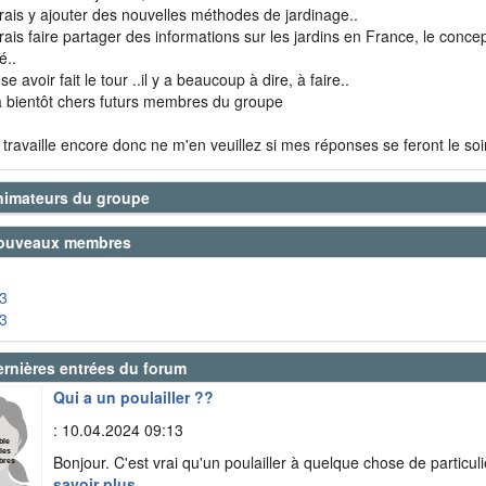
rais y ajouter des nouvelles méthodes de jardinage..
rais faire partager des informations sur les jardins en France, le concep
é..
e avoir fait le tour ..il y a beaucoup à dire, à faire..
à bientôt chers futurs membres du groupe
e travaille encore donc ne m'en veuillez si mes réponses se feront le soi
nimateurs du groupe
ouveaux membres
3
ernières entrées du forum
Qui a un poulailler ??
: 10.04.2024 09:13
Bonjour. C'est vrai qu'un poulailler à quelque chose de particul
savoir plus