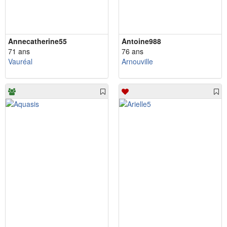
Annecatherine55
Antoine988
71 ans
76 ans
Vauréal
Arnouville