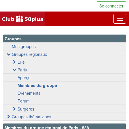
Se connecter
Togg
navig
Groupes
Mes groupes
Groupes régionaux
Lille
Paris
Aperçu
Membres du groupe
Événements
Forum
Surgères
Groupes thématiques
Membres du groupe régional de Paris - 538