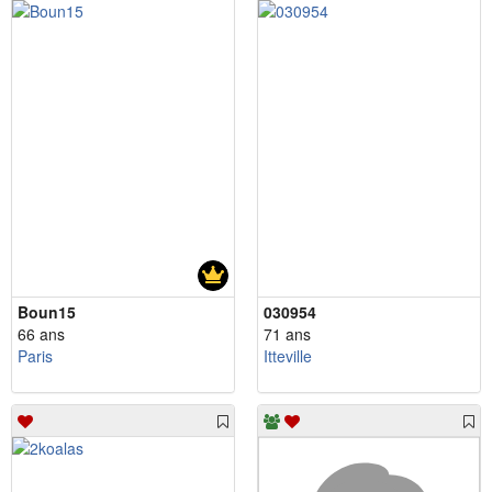
Boun15
030954
66 ans
71 ans
Paris
Itteville