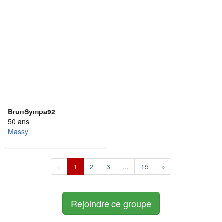
BrunSympa92
50 ans
Massy
«
1
2
3
...
15
»
Rejoindre ce groupe