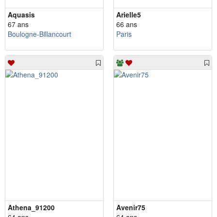
Aquasis
Arielle5
67 ans
66 ans
Boulogne-Billancourt
Paris
Athena_91200
Avenir75
64 ans
64 ans