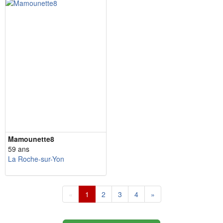
Mamounette8
59 ans
La Roche-sur-Yon
«
1
2
3
4
»