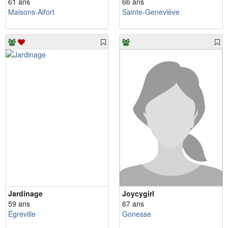
61 ans
66 ans
Maisons-Alfort
Sainte-Geneviève
Jardinage
Joycygirl
59 ans
67 ans
Égreville
Gonesse